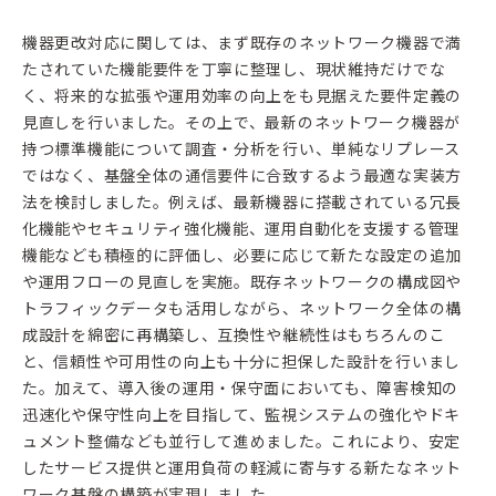
機器更改対応に関しては、まず既存のネットワーク機器で満
たされていた機能要件を丁寧に整理し、現状維持だけでな
く、将来的な拡張や運用効率の向上をも見据えた要件定義の
見直しを行いました。その上で、最新のネットワーク機器が
持つ標準機能について調査・分析を行い、単純なリプレース
ではなく、基盤全体の通信要件に合致するよう最適な実装方
法を検討しました。例えば、最新機器に搭載されている冗長
化機能やセキュリティ強化機能、運用自動化を支援する管理
機能なども積極的に評価し、必要に応じて新たな設定の追加
や運用フローの見直しを実施。既存ネットワークの構成図や
トラフィックデータも活用しながら、ネットワーク全体の構
成設計を綿密に再構築し、互換性や継続性はもちろんのこ
と、信頼性や可用性の向上も十分に担保した設計を行いまし
た。加えて、導入後の運用・保守面においても、障害検知の
迅速化や保守性向上を目指して、監視システムの強化やドキ
ュメント整備なども並行して進めました。これにより、安定
したサービス提供と運用負荷の軽減に寄与する新たなネット
ワーク基盤の構築が実現しました。