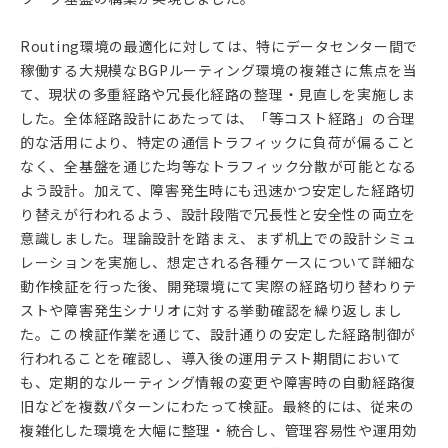
Routing環境の最適化に対しては、特にデータセンター間で
稼働する大規模なBGPルーティング環境の複雑さに焦点を当
て、現状の多重経路や冗長化経路の整理・見直しを実施しま
した。全体経路設計にあたっては、「等コスト経路」の合理
的な活用により、特定の通信トラフィックに負荷が偏ること
なく、全基盤を通じた均等なトラフィック分散が可能となる
よう設計。加えて、障害発生時にも迅速かつ安定した経路切
り替えが行われるよう、設計段階で冗長性と安全性の両立を
意識しました。理論設計を踏まえ、まず机上での設計シミュ
レーションを実施し、想定される各種ケースについて詳細な
動作検証を行った後、開発環境にて実際の経路切り替わりテ
ストや障害発生シナリオに対する挙動確認を繰り返しまし
た。この検証作業を通じて、設計通りの安定した経路制御が
行われることを確認し、導入後の運用テスト期間において
も、定期的なルーティング情報の変更や障害時の自動経路復
旧などを複数パターンにわたって検証。最終的には、従来の
複雑化した環境を大幅に整理・統合し、管理容易性や運用効