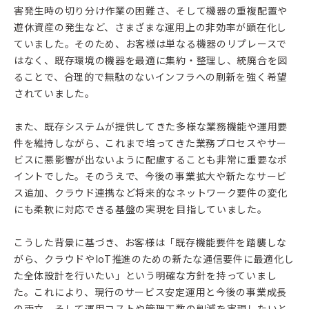
害発生時の切り分け作業の困難さ、そして機器の重複配置や
遊休資産の発生など、さまざまな運用上の非効率が顕在化し
ていました。そのため、お客様は単なる機器のリプレースで
はなく、既存環境の機器を最適に集約・整理し、統廃合を図
ることで、合理的で無駄のないインフラへの刷新を強く希望
されていました。
また、既存システムが提供してきた多様な業務機能や運用要
件を維持しながら、これまで培ってきた業務プロセスやサー
ビスに悪影響が出ないように配慮することも非常に重要なポ
イントでした。そのうえで、今後の事業拡大や新たなサービ
ス追加、クラウド連携など将来的なネットワーク要件の変化
にも柔軟に対応できる基盤の実現を目指していました。
こうした背景に基づき、お客様は「既存機能要件を踏襲しな
がら、クラウドやIoT推進のための新たな通信要件に最適化し
た全体設計を行いたい」という明確な方針を持っていまし
た。これにより、現行のサービス安定運用と今後の事業成長
の両立、そして運用コストや管理工数の削減を実現したいと