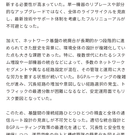
新する必要性が高まっていた。単一機器のリプレースや部分
的なアップグレードではなく、全体のライフサイクルを見直
し、最新技術やサポート体制を考慮したフルリニューアルが
不可避となった。
加えて、ネットワーク基盤の統廃合が長期的かつ段階的に進
められてきた歴史を背景に、環境全体の設計が複雑化してい
た点も大きな課題であった。特に、複数世代にわたるシステ
ム増設や一部機器の統合などによって、多数のネットワーク
セグメントや異なる経路設定が混在、その管理と運用に大き
な労力を要する状態が続いていた。BGPルーティングの複雑
化が進み、冗長経路の増加や意図しない経路選択の発生、ト
ラフィックの最適分散が困難になるなど、安定運用面でもリ
スク要因となっていた。
このため、基盤間の接続経路ひとつひとつの精査と全体の通
信ルート設計の見直しが不可欠となった。適切な統合設計と
BGPルーティング政策の最適化を通じて、冗長性と安全性を
確保しつつ、運用効率の向上と構成管理の簡素化を図る必要