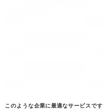
迅速な障害対応
高い専門性を持つエキスパートによる迅速な障害切り分けと
対応により、ダウンタイムを最小限に抑え、ビジネスへの影
響を軽減。
( 03 )
運用負荷の軽減
日常のパッチ適用やアップデート管理を代行することで、社
内の運用負荷を軽減。IT部門のリソースをコア業務に集中。
( 04 )
安全・安定稼働
定期メンテナンスとプロアクティブなセキュリティ対策によ
り、システムの安定稼働とセキュリティ強化を同時に実現。
このような企業に最適なサービスです