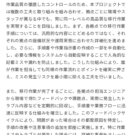
作業品質の徹底したコントロールのため、本プロジェクトで
は複数の工夫と取り組みを組み合わせ、拠点ごとに環境やス
タッフが異なる中でも、常に同一レベルの高品質な移行作業
を実現することを目指しました。まず、各拠点での移行作業
手順については、汎用的な内容にとどめるのではなく、それ
ぞれの拠点の設備状況や運用実態に合わせた詳細化を進めま
した。さらに、手順書や作業指示書の作成の一部を半自動化
し、必要な情報をシステムから自動反映することで人為的な
記載ミスや漏れを防止しました。こうした仕組みにより、誰
が作業を担当しても同様の作業流れとポイントを確実に押さ
え、ミスの発生リスクを最小限に抑える工夫を行いました。
また、移行作業が完了するごとに、各拠点の担当エンジニア
から現場で得たフィードバックや課題点、実際に発生したト
ラブル内容などを定期的に回収し、手順書や業務フローに迅
速に反映する仕組みを確立しました。このフィードバックサ
イクルにより、問題があった場合はその都度原因を特定し、
手順の改善や注意事項の追加を即座に実施します。特に作業
ミスやトラブルが発生した場合には、詳細な事例をナレッジ