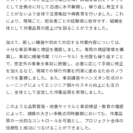
として全拠点に対して迅速に水平展開し、繰り返し発生する
ことがないよう全体で注意喚起や再教育を行いました。これ
により、現場ごと、担当者ごとの経験値に依存せず、組織全
体として作業品質の底上げを図ることができました。
加えて、新しい機器や初めて対応する作業内容については、
十分な事前準備と検証を徹底しました。専用の検証環境を構
築し、事前に模擬作業（リハーサル）を何度も繰り返すこと
で、想定外の事象を事前に把握し、必要に応じて手順に修正
を加えるなど、現場での移行作業を円滑に進めるためのノウ
ハウを蓄積しました。また、事前講習やハンズオン形式のト
レーニングによってエンジニア個々のスキル向上にも注力
し、全体として安定した作業品質を実現しました。
このような品質管理・改善サイクルと事前検証・教育の徹底
によって、規模の大きい多拠点同時展開においても、作業品
質の一元的なコントロールを可能とし、プロジェクト全体の
信頼性と成功につなげることができました。