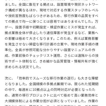
ました。全国に散在する拠点は、設置環境や現状ネットワー
ク構成が異なるほか、現地で対応する作業スタッフのレベル
や技術習熟度もばらつきがあるため、移行作業の品質をすべ
ての拠点で均一に保つことは容易ではありませんでした。万
が一、設置手順や初期設定・検証作業にミスが発生すれば、
拠点業務全体が停止したり通信障害が発生するなど、業務へ
の影響は極めて大きくなります。このため、例えば業務影響
を発生させない綿密な移行計画の立案や、現地作業手順の標
準化、全員が参照可能な分かりやすい設置マニュアルの作
成、作業前後のチェックリスト運用、さらには遠隔からの技
術サポート体制など、きめ細かな品質管理・情報共有が強く
求められる状況でした。
次に、「効率的でスムーズな移行作業の遂行」も大きな障壁
となりました。全国規模の多拠点展開では、限られた短期間
の中で、毎週末に10拠点以上の同時対応が必要となったた
め、通常の移行プロジェクトに比べて極めて高い業務効率と
大規模体制による作業分担が必須となっていました。作業の