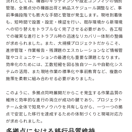
流れとしては、機器のキッティングや設定コンフィグの個別
管理、全拠点分の機器出荷と納品スケジュール調整など、事
前準備段階でも膨大な手間と管理が発生します。現地到着後
も、短時間で設置・設定・検証を行い、既存環境から新環境
への切り替えをトラブルなく完了させる必要があり、各工程
での確実な進行とトラブル時の迅速なリカバリー体制の整備
が求められました。また、大規模プロジェクトだからこそ、
進捗管理・作業報告・残課題のエスカレーションなど情報管
理やコミュニケーションの最適化も重要な課題となります。
効率化のためには、工数短縮を図る独自ツールや自動化シス
テムの活用、また現地作業の標準化や事前教育など、複数の
施策を柔軟に組み合わせる必要がありました。
このように、多拠点同時展開だからこそ発生する作業品質の
維持と効率的な進行の両立が成功の鍵であり、プロジェクト
チーム全体で知見やノウハウを共有しながら、一つ一つの拠
点で安定した移行を達成するための体制づくりと現場対応力
が求められました。
多拠点における移行品質維持