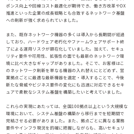
ポンス向上や回線コスト最適化が期待でき、働き方改革やDX
推進といった企業の成長戦略とも合致するネットワーク基盤
への刷新が強く求められていました。
また、既存ネットワーク機器の多くは導入から長期間が経過
しており、ハードウェア老朽化やファームウェアサポート終
了による運用リスクが顕在化していました。加えて、セキュ
リティ要件や可用性、拡張性の面でも最新のネットワーク環
境に比べ大きなギャップがありました。そこで、お客様はこ
のネットワーク刷新を単なる機器の入れ替えにとどめず、営
業拠点ごとに最適な最新機器を選定・導入することで、今後
新たな脅威やビジネス要件の変化にも迅速に対応できるセキ
ュアで柔軟なシステム基盤を構築したいと考えていました。
これらの実現にあたっては、全国100拠点以上という大規模な
環境において、システム基盤の構築から移行までを短期間で
完結させる必要がありました。また、拠点ごとに異なる業務
要件やインフラ現況を的確に把握しながらも、高いセキュリ