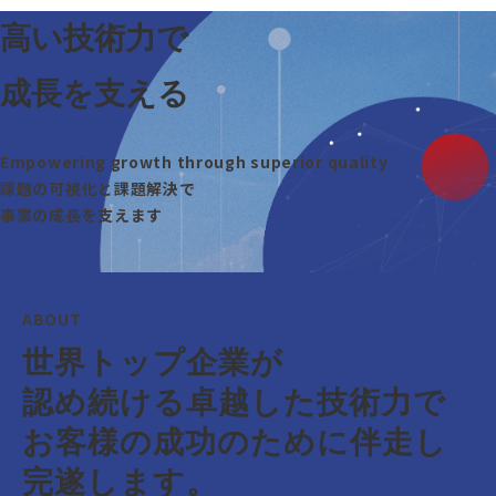
高い技術力で
成長を支える
Empowering growth through superior quality
課題の可視化と課題解決で
事業の成長を支えます
ABOUT
世界トップ企業が
認め続ける卓越した技術力で
お客様の成功のために伴走し
完遂します。