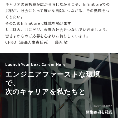
キャリアの選択肢が広がる時代だからこそ、InfiniCoreでの
挑戦が、社会にとって確かな貢献につながる、その循環をつ
くりたい。
そのためInfiniCoreは挑戦を続けます。
共に挑み、共に学び、未来の社会をつないでいきましょう。
皆さまからのご応募を心よりお待ちしています。
CHRO（最高人事責任者） 藤沢 敬
Launch Your Next Career Here
エンジニアファーストな環境
で、
次のキャリアを私たちと
Recruit Info
募集要項を確認