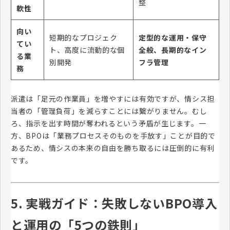
整
軟性
向い
短期的なプロジェク
定型的な運用・保守
てい
ト、高度に流動的な個
全般、長期的なイン
る業
別開発
フラ管理
務
派遣は「足元の作業員」を増やすには有効ですが、情シス担
当者の「管理負荷」を減らすことには繋がりません。むし
ろ、指示を出す時間が奪われるという矛盾が生じます。一
方、BPOは「業務プロセスそのものを手放す」ことが目的で
あるため、情シスの本来の自由を勝ち取るには圧倒的に有利
です。
5. 実戦ガイド：失敗しないBPO導入
と運用の「5つの鉄則」