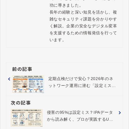
功に導きました。

長年の経験と深い知見を活かし、複
雑なセキュリティ課題を分かりやす
く解説。企業の安全なデジタル変革
を支援するための情報発信を行って
います。
前の記事
定期点検だけで安心？2026年のネ
ットワーク運用に潜む「設定ミス」
の致命的な落とし穴
次の記事
侵害の95%は設定ミス？IPAデータ
から読み解く、プロが実践するUTM
運用の「守り方」