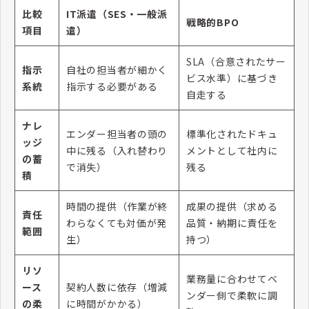
比較
IT派遣（SES・一般派
戦略的BPO
項目
遣）
SLA（合意されたサー
指示
自社の担当者が細かく
ビス水準）に基づき
系統
指示する必要がある
自走する
ナレ
エンダー担当者の頭の
標準化されたドキュ
ッジ
中に残る（入れ替わり
メントとして社内に
の蓄
で消失）
残る
積
時間の提供（作業が終
成果の提供（求める
責任
わらなくても対価が発
品質・納期に責任を
範囲
生）
持つ）
リソ
業務量に合わせてベ
ース
契約人数に依存（増減
ンダー側で柔軟に調
の柔
に時間がかかる）