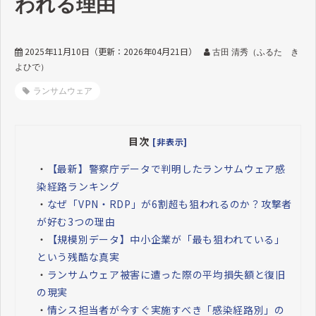
われる理由
2025年11月10日
（更新：
2026年04月21日
）
古田 清秀（ふるた き
よひで）
ランサムウェア
目次
[非表示]
・
【最新】警察庁データで判明したランサムウェア感
染経路ランキング
・
なぜ「VPN・RDP」が6割超も狙われるのか？攻撃者
が好む3つの理由
・
【規模別データ】中小企業が「最も狙われている」
という残酷な真実
・
ランサムウェア被害に遭った際の平均損失額と復旧
の現実
・
情シス担当者が今すぐ実施すべき「感染経路別」の