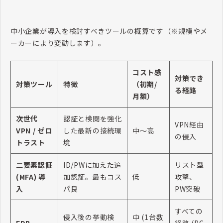
中小企業が導入を検討すべきツールの概算です（※規模やメ
ーカーにより変動します）。
コスト感
対策でき
対策ツール
特徴
（初期/
る経路
月額）
次世代
認証と検閲を強化
VPN経由
VPN / ゼロ
した最新の接続環
中〜高
の侵入
トラスト
境
二要素認証
ID/PWに加えた追
リスト型
(MFA) 導
加認証。最もコス
低
攻撃、
入
パ良
PW突破
すべての
侵入後の挙動検
中 (1台数
EDR
経路 (PC