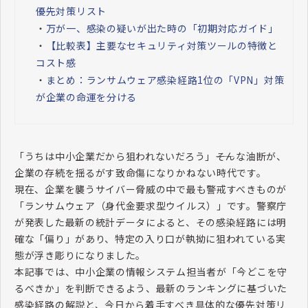
優先対策リスト
・
万が一、感染の疑いが出た時の「初期対応ガイド」
・
【比較表】主要なセキュリティ対策ツールの特徴と
コスト感
・
まとめ：ランサムウェア感染経路1位の「VPN」対策
が企業の命運を分ける
「うちは中小企業だから狙われないだろう」――そんな油断が、
企業の存続を揺るがす致命傷になりかねない時代です。
現在、企業を襲うサイバー脅威の中で最も警戒すべきものが
「ランサムウェア（身代金要求型ウイルス）」です。警察庁
が発表した最新の統計データによると、その感染経路には明
確な「偏り」があり、特定の入り口が執拗に狙われている実
態が浮き彫りになりました。
本記事では、中小企業の情報システム担当者が「今どこを守
るべきか」を判断できるよう、最新のランキングに基づいた
感染経路の解説と、今日から着手すべき具体的な優先対策リ