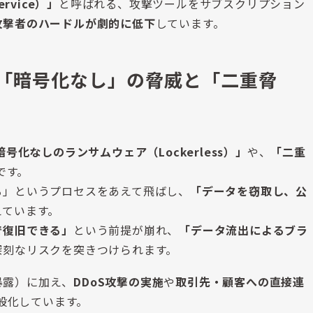
ervice）」
と呼ばれる、攻撃ツールをサブスクリプション
攻撃者のハードルが劇的に低下
しています。
：「暗号化なし」の脅威と「二重脅
号化なしのランサムウェア（Lockerless）」
や、
「二重
です。
る」というプロセスをあえて飛ばし、
「データを窃取し、公
えています。
で復旧できる」
という前提が崩れ、
「データ流出によるブラ
深刻なリスクを突きつけられます。
暴露）に加え、
DDoS攻撃の実施
や
取引先・顧客への直接連
般化しています。