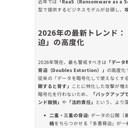
近年では
「RaaS（Ransomware as a S
型で提供するビジネスモデルが台頭し、
2026年の最新トレンド
迫」の高度化
2026年現在、最も警戒すべきは
「データ暗
脅迫（Doubles Extortion）」
の高度化
従来の「データを暗号化して使えなくす
開すると脅す」
ことに特化した攻撃が増
暗号化を行わないため、
「バックアップ
ンド毀損」
や
「法的責任」
という、より
二重・三重の脅迫:
データの公開（
絡
をちらつかせる「多重脅迫」が一