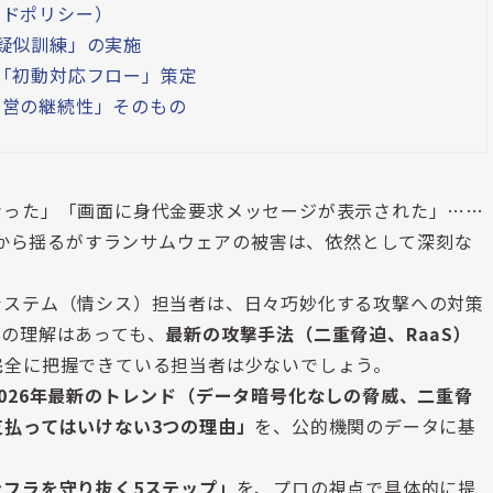
ードポリシー）
疑似訓練」の実施
「初動対応フロー」策定
経営の継続性」そのもの
なった」「画面に身代金要求メッセージが表示された」……
根底から揺るがすランサムウェアの被害は、依然として深刻な
システム（情シス）担当者は、日々巧妙化する攻撃への対策
語の理解はあっても、
最新の攻撃手法（二重脅迫、RaaS）
完全に把握できている担当者は少ないでしょう。
2026年最新のトレンド（データ暗号化なしの脅威、二重脅
支払ってはいけない3つの理由」
を、公的機関のデータに基
ンフラを守り抜く5ステップ」
を、プロの視点で具体的に提