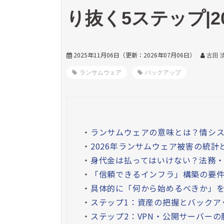
り抜く5ステップ|2
2025年11月06日
（更新：
2026年07月06日
）
古田 
ランサムウェア
バックアップ
・
ランサムウェアの意味とは？情シ
・
2026年ランサムウェア被害の統計
・
身代金は払ってはいけない？法務
・
「信頼できるインフラ」構築の要
・
具体的に「何から始めるべきか」を
・
ステップ1：資産の把握とバックア
・
ステップ2：VPN・公開サーバー