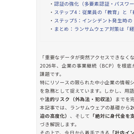
・
認証の強化（多要素認証・パスワ
・
ステップ4：従業員の「教育」と「
・
ステップ5：インシデント発生時の
・
まとめ：ランサムウェア対策は「
「重要なデータが突然アクセスできなく
2026年、企業の事業継続（BCP）を
課題です。
特にリソースの限られた中小企業の情報
を急務として捉えています。しかし、用
や
法的リスク（外為法・犯収法）
までを
本記事では、ランサムウェアの基礎から
迫の高度化）
、そして
「絶対に身代金を
づき解説します。
その上で、今日から着手できる
「社内イ