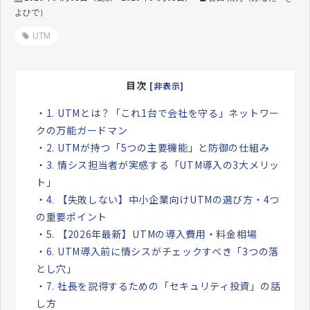
よひで）
UTM
目次
[非表示]
・
1. UTMとは？「これ1台で会社を守る」ネットワー
クの万能ガードマン
・
2. UTMが持つ「5つの主要機能」と防御の仕組み
・
3. 情シス担当者が実感する「UTM導入の3大メリッ
ト」
・
4. 【失敗しない】中小企業向けUTMの選び方・4つ
の重要ポイント
・
5. 【2026年最新】UTMの導入費用・料金相場
・
6. UTM導入前に情シスがチェックすべき「3つの落
とし穴」
・
7. 社長を説得するための「セキュリティ投資」の話
し方