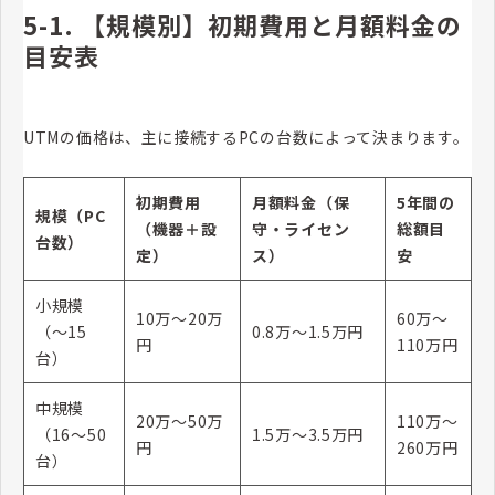
5-1. 【規模別】初期費用と月額料金の
目安表
UTMの価格は、主に接続するPCの台数によって決まります。
初期費用
月額料金（保
5年間の
規模（PC
（機器＋設
守・ライセン
総額目
台数）
定）
ス）
安
小規模
10万〜20万
60万〜
（〜15
0.8万〜1.5万円
円
110万円
台）
中規模
20万〜50万
110万〜
（16〜50
1.5万〜3.5万円
円
260万円
台）