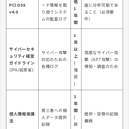
低
PCI DSS
ード情報を取
座に分析可能であ
1
v4.0
り扱うシステ
ること（必須要
年
ムの監査ログ
件）
間
1
年
サイバーセキ
以
サイバー攻撃
高度なサイバー攻
ュリティ経営
上
対応のための
撃（APT攻撃）の
ガイドライン
(
各種ログ
検知・調査のため
(IPA/経産省)
推
奨
)
3
年
第三者への個
間
個人情報保護
提供・受領の記録
人データ提供
(
法
義務
記録
原