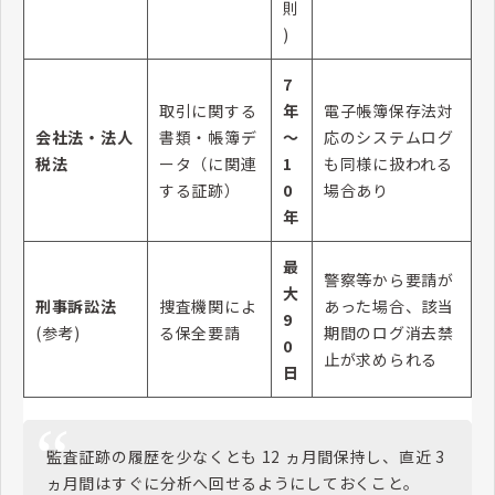
則
)
7
取引に関する
年
電子帳簿保存法対
会社法・法人
書類・帳簿デ
〜
応のシステムログ
税法
ータ（に関連
1
も同様に扱われる
する証跡）
0
場合あり
年
最
警察等から要請が
大
刑事訴訟法
捜査機関によ
あった場合、該当
9
(参考)
る保全要請
期間のログ消去禁
0
止が求められる
日
監査証跡の履歴を少なくとも 12 ヵ月間保持し、直近 3
ヵ月間はすぐに分析へ回せるようにしておくこと。