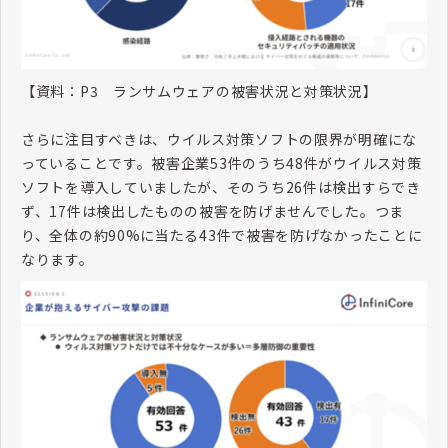
【資料：
P3
ランサムウェアの被害状況と対策状況】
さらに注目すべきは、ウイルス対策ソフトの限界が明確にな
っていることです。被害企業
53
件のうち
48
件がウイルス対策
ソフトを導入していましたが、そのうち
26
件は検出すらでき
ず、
17
件は検出したものの被害を防げませんでした。つま
り、全体の約
90%
に当たる
43
件で被害を防げなかったことに
なります。