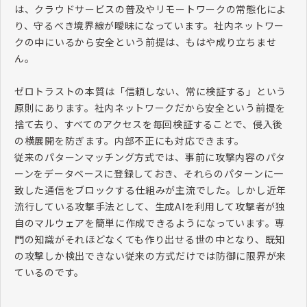
は、クラウドサービスの普及やリモートワークの常態化によ
り、守るべき境界線が曖昧になっています。社内ネットワー
クの中にいるから安全という前提は、もはや成り立ちませ
ん。
ゼロトラストの本質は「信頼しない、常に検証する」という
原則にあります。社内ネットワークだから安全という前提を
捨て去り、すべてのアクセスを毎回検証することで、侵入後
の横展開を防ぎます。内部不正にも対応できます。
従来のパターンマッチング方式では、事前に攻撃内容のパタ
ーンをデータベースに登録しておき、それらのパターンに一
致した通信をブロックする仕組みが主流でした。しかし近年
流行している攻撃手法として、生成
AI
を利用して攻撃者が独
自のマルウェアを簡単に作成できるようになっています。専
門の知識がそれほどなくても作り出せる世の中となり、既知
の攻撃しか検出できない従来の方式だけでは防御に限界が来
ているのです。