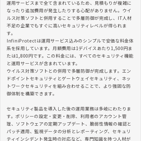
運用サービスまで全て含まれているため、見積もりが複雑に
なったり追加費用が発生したりする心配がありません。ウイ
ルス対策ソフトと併用することで多層防御が完成し、
IT
人材
不足の企業でもすぐに高いセキュリティレベルが得られま
す。
InfiniProtect
は運用サービス込みのシンプルで安価な料金体
系を採用しています。月額費用は
1
デバイスあたり
1,500
円ま
たは
1,800
円です。この料金には、すべてのセキュリティ機能
と運用サービスが含まれています。
ウイルス対策ソフトとの併用で多層防御が完成します。エン
ドポイントセキュリティとゲートウェイセキュリティ、ネッ
トワークセキュリティを組み合わせることで、より強固な防
御体制を構築できます。
セキュリティ製品を導入した後の運用業務は多岐にわたりま
す。ポリシーの設定・変更・削除、利用者のアカウント管
理、ソフトウェアの定期アップデート、脆弱性情報の確認と
パッチ適用、監視データの分析とレポーティング、セキュリ
ティインシデント発生時の対応など、専門知識を持つ人材が