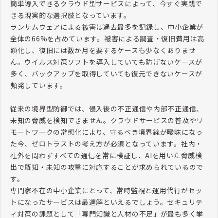
簡単導入できるクラウド型サービスによって、今すぐ実践で
きる現実的な選択肢となっています。
ランサムウェアによる被害は過去最多を記録し、中小企業が
全体の
66%
を占めています。被害による調査・復旧費用は高
額化し、復旧には数か月を要するケースも少なくありませ
ん。ウイルス対策ソフトを導入していても防げないケースが
多く、バックアップを取得していても復元できないケースが
頻発しています。
従来の境界型防御では、侵入後の不正通信や内部不正通信、
未知の脅威を検知できません。クラウドサービスの普及やリ
モートワークの常態化により、守るべき境界線が曖昧になっ
た今、ゼロトラストの考え方が必須となっています。社内・
社外を問わずすべての通信を常に検証し、
AI
を用いた脅威検
出で既知・未知の攻撃に対応することが求められているので
す。
専門家不在の中小企業にとって、常時監視と運用代行がセッ
トになったサービスは最適解といえるでしょう。セキュリテ
ィ対策の課題として「専門知識と人材の不足」が最も多く挙