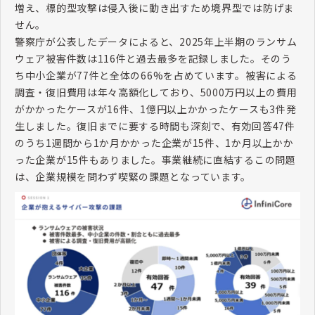
増え、標的型攻撃は侵入後に動き出すため境界型では防げま
せん。
警察庁が公表したデータによると、
2025
年上半期のランサム
ウェア被害件数は
116
件と過去最多を記録しました。そのう
ち中小企業が
77
件と全体の
66%
を占めています。被害による
調査・復旧費用は年々高額化しており、
5000
万円以上の費用
がかかったケースが
16
件、
1
億円以上かかったケースも
3
件発
生しました。復旧までに要する時間も深刻で、有効回答
47
件
のうち
1
週間から
1
か月かかった企業が
15
件、
1
か月以上かか
った企業が
15
件もありました。事業継続に直結するこの問題
は、企業規模を問わず喫緊の課題となっています。