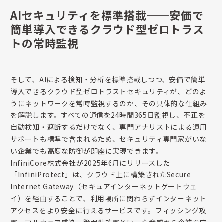
AIセキュリティを標準搭載──安価で
簡単導入できるクラウド型ゼロトラス
トの常時監視
そして、
AI
による検知・分析を標準搭載しつつ、安価で簡単
導入できるクラウド型ゼロトラストセキュリティが、どのよ
うにネットワークを常時監視するのか、その具体的な仕組み
を解説します。すべての通信を
24
時間
365
日監視し、不正を
自動検知・遮断するだけでなく、専門アナリストによる運用
サポートも標準で含まれるため、セキュリティ専門家がいな
い企業でも高度な防御が即座に実現できます。
InfiniCore
株式会社が
2025
年
6
月にリリースした
「
InfiniProtect
」は、クラウド上に構築された
Secure
Internet Gateway
（セキュアインターネットゲートウェ
イ）を経由することで、利用場所に関わらずインターネット
アクセスをより安全に行えるサービスです。フィッシング攻