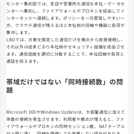
センター集約型では、支店や営業所の通信を本社・データセ
ンターへ集約し、ファイアウォールやプロキシを経由してイ
ンターネットへ接続します。ポリシーを一元管理しやすい一
方、クラウド通信が増えるほど本社側の回線や機器に負荷が
集中します。
LBOでは、対象を限定した通信だけを拠点から直接接続し、
それ以外は従来どおり本社側のセキュリティ設備を経由させ
ます。通信経路を適切に分散することで、本社回線の負荷と
遅延を抑えます。
帯域だけではない「同時接続数」の問
題
Microsoft 365やWindows Updateは、大容量通信に加えて
多数の接続を発生させます。利用者や拠点が増えると、ファ
イアウォールやプロキシの同時セッション数、NATテーブル
が上限に達し、回線を増強しても改善しない場合がありま