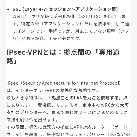
SSL (Layer 4-7: セッション～アプリケーション層)
Webブラウザが使う暗号化技術（SSL/TLS）を応用しま
す。特定の車（アプリケーション）だけを装甲車にして通
すイメージです。手軽ですが、対応していない車種（アプ
リ）がある場合、工夫が必要です。
IPsec-VPNとは：拠点間の「専用道
路」
IPsec（Security Architecture for Internet Protocol）
は、インターネットVPNの標準的な規格です。
最も大きな特徴は、
「拠点ごとのLANを丸ごと接続する」
点
にあります。一度接続してしまえば、東京本社のPCから大阪
支社のプリンターへ、まるで同じオフィスにいるかのように
直接印刷命令を出せます。
その反面、導入には双方の拠点にVPN対応ルーター（ゲート
ウェイ）を設置し、厳密なセキュリティポリシー（IKEなどの