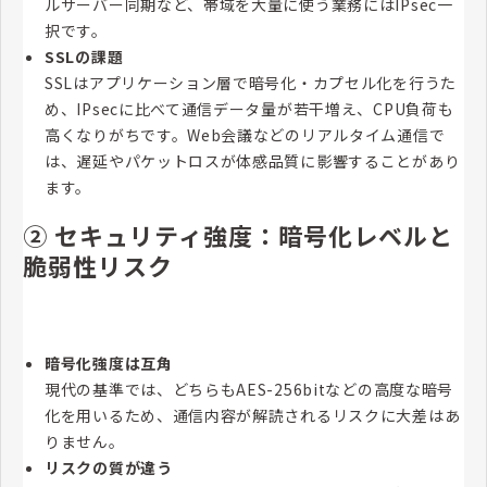
ルサーバー同期など、帯域を大量に使う業務にはIPsec一
択です。
SSLの課題
SSLはアプリケーション層で暗号化・カプセル化を行うた
め、IPsecに比べて通信データ量が若干増え、CPU負荷も
高くなりがちです。Web会議などのリアルタイム通信で
は、遅延やパケットロスが体感品質に影響することがあり
ます。
② セキュリティ強度：暗号化レベルと
脆弱性リスク
暗号化強度は互角
現代の基準では、どちらもAES-256bitなどの高度な暗号
化を用いるため、通信内容が解読されるリスクに大差はあ
りません。
リスクの質が違う