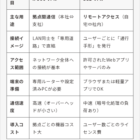
目
主な用
拠点間通信
（本社⇔
リモートアクセス
（自
途
支社）
宅⇔社内）
接続イ
LAN同士を「専用道
ユーザーごとに「通行
メージ
路」で直結
手形」を発行
アクセ
ネットワーク全体へ
許可されたWebアプリ
ス範囲
の接続が基本
やサーバのみ
端末の
専用ルーターや設定
ブラウザまたは軽量ア
準備
済みPCが必要
プリでOK
通信速
高速（オーバーヘッ
中速（暗号化処理の負
度
ドが小さい）
荷あり）
導入コ
拠点ごとの機器コス
ユーザー数ごとのライ
スト
ト大
センス費