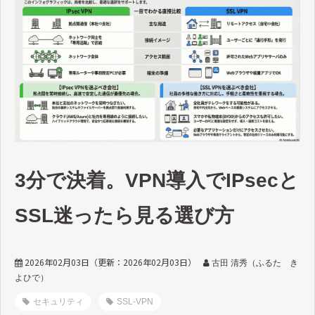
3分で決着。VPN導入でIPsecと
SSL迷ったら見る選び方
2026年02月03日
（更新：
2026年02月03日
）
古田 清秀（ふるた き
よひで）
セキュリティ
SSL-VPN