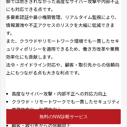
御では防ぎきれなかった高度なサイバー攻撃や内部不正
にも対応できる点です。
多要素認証や最小権限管理、リアルタイム監視により、
情報漏洩や不正アクセスのリスクを大幅に低減できま
す。
また、クラウドやリモートワーク環境でも一貫したセキ
ュリティポリシーを適用できるため、働き方改革や業務
効率化にも貢献します。
法令・ガイドライン対応や、顧客・取引先からの信頼向
上にもつながる点も大きな利点です。
高度なサイバー攻撃・内部不正への対応力向上
クラウド・リモートワークでも一貫したセキュリティ
業務効率化・利便性向上
法令・ガイドライン対応のしやすさ
無料のNW診断サービス
顧客・取引先からの信頼向上